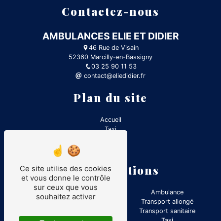
Contactez-nous
AMBULANCES ELIE ET DIDIER
46 Rue de Visain
52360 Marcilly-en-Bassigny
03 25 90 11 53
contact@eliedidier.fr
Plan du site
Accueil
Taxi
Contact
Ambulance
Nos prestations
Ce site utilise des cookies
et vous donne le contrôle
sur ceux que vous
VSL
Ambulance
souhaitez activer
Transport médical
Transport allongé
Transport assis professionnalisé
Transport sanitaire
Transport assis
Taxi