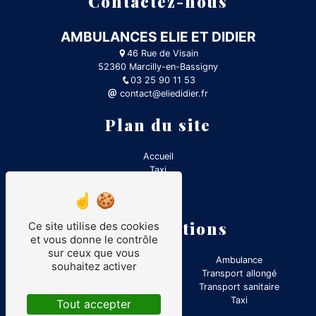
Contactez-nous
AMBULANCES ELIE ET DIDIER
46 Rue de Visain
52360 Marcilly-en-Bassigny
03 25 90 11 53
contact@eliedidier.fr
Plan du site
Accueil
Taxi
Contact
Ambulance
Nos prestations
Ce site utilise des cookies
et vous donne le contrôle
sur ceux que vous
VSL
Ambulance
souhaitez activer
Transport médical
Transport allongé
Transport assis professionnalisé
Transport sanitaire
Transport assis
Taxi
Tout accepter