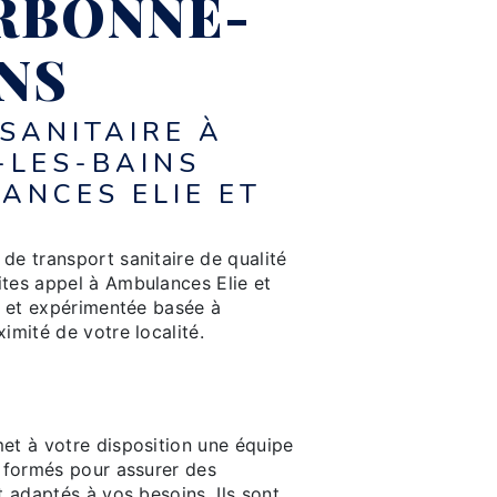
RBONNE-
INS
SANITAIRE À
LES-BAINS
ANCES ELIE ET
de transport sanitaire de qualité
ites appel à Ambulances Elie et
le et expérimentée basée à
imité de votre localité.
nels du transport
e service
et à votre disposition une équipe
, formés pour assurer des
t adaptés à vos besoins. Ils sont