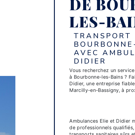
DE BOU
LES-BA
TRANSPORT 
BOURBONNE-
AVEC AMBUL
DIDIER
Vous recherchez un service 
à Bourbonne-les-Bains ? Fa
Didier, une entreprise fiab
Marcilly-en-Bassigny, à prox
Des profession
sanitaire à votr
Ambulances Elie et Didier m
de professionnels qualifiés
transports sanitaires sûrs e