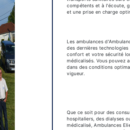
compétents et à l'écoute, g
et une prise en charge opti
Des véhicules é
confort et votr
Les ambulances d'Ambulance
des dernières technologies
confort et votre sécurité 
médicalisés. Vous pouvez av
dans des conditions optima
vigueur.
Une prise en c
pour tous vos 
médicaux
Que ce soit pour des consult
hospitaliers, des dialyses 
médicalisé, Ambulances Eli