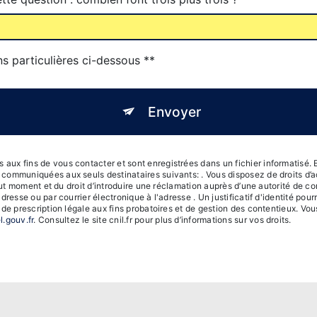
ns particulières ci-dessous **
Envoyer
x fins de vous contacter et sont enregistrées dans un fichier informatisé. El
ommuniquées aux seuls destinataires suivants: . Vous disposez de droits d’accè
out moment et du droit d’introduire une réclamation auprès d’une autorité de co
adresse ou par courrier électronique à l'adresse . Un justificatif d'identité 
e prescription légale aux fins probatoires et de gestion des contentieux. Vous 
l.gouv.fr
. Consultez le site cnil.fr pour plus d’informations sur vos droits.