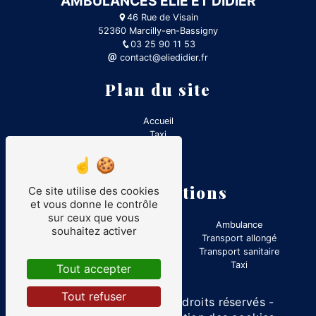
AMBULANCES ELIE ET DIDIER
46 Rue de Visain
52360 Marcilly-en-Bassigny
03 25 90 11 53
contact@eliedidier.fr
Plan du site
Accueil
Taxi
Contact
Ambulance
Nos prestations
Ce site utilise des cookies
et vous donne le contrôle
sur ceux que vous
VSL
Ambulance
souhaitez activer
Transport médical
Transport allongé
Transport assis professionnalisé
Transport sanitaire
Transport assis
Taxi
Tout accepter
Tout refuser
©
Vistalid
- 2026 - Tous droits réservés -